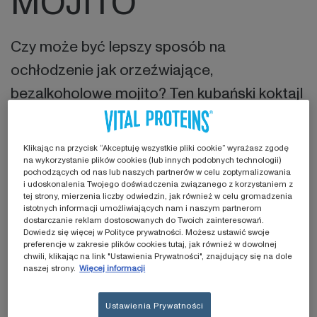
MOJITO
Czy może być lepszy sposób na
ochłodzenie jak orzeźwiające,
bezalkoholowe mojito? Ten kubański koktajl
to bezkonkurencyjny klasyk, który ugasi
pragnienie nawet w najgorętszy dzień lata.
Klikając na przycisk “Akceptuję wszystkie pliki cookie” wyrażasz zgodę
Słodko-kwaśna kompozycja z nutką mięty
na wykorzystanie plików cookies (lub innych podobnych technologii)
pochodzących od nas lub naszych partnerów w celu zoptymalizowania
to połączenie zaledwie kilku składników,
i udoskonalenia Twojego doświadczenia związanego z korzystaniem z
tej strony, mierzenia liczby odwiedzin, jak również w celu gromadzenia
które dają niepowtarzalny smak. W naszej
istotnych informacji umożliwiających nam i naszym partnerom
dostarczanie reklam dostosowanych do Twoich zainteresowań.
wersji bezalkoholowe mojito zostało
Dowiedz się więcej w Polityce prywatności. Możesz ustawić swoje
preferencje w zakresie plików cookies tutaj, jak również w dowolnej
dodatkowo wzbogacone kolagenem Vital
chwili, klikając na link "Ustawienia Prywatności", znajdujący się na dole
naszej strony.
Więcej informacji
Proteins, aby wzmocnić Twój zdrowy styl
życia*.
Ustawienia Prywatności