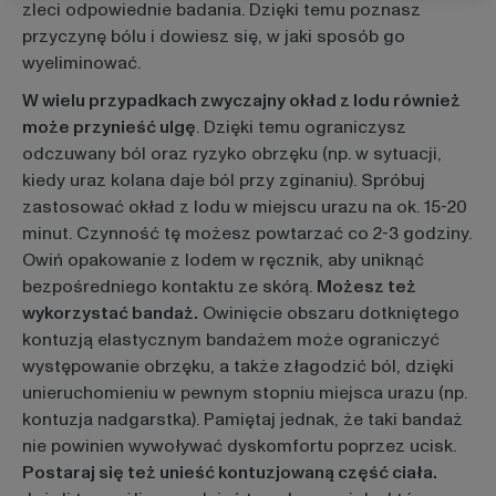
zleci odpowiednie badania. Dzięki temu poznasz
przyczynę bólu i dowiesz się, w jaki sposób go
wyeliminować.
W wielu przypadkach zwyczajny okład z lodu również
może przynieść ulgę
. Dzięki temu ograniczysz
odczuwany ból oraz ryzyko obrzęku (np. w sytuacji,
kiedy uraz kolana daje ból przy zginaniu). Spróbuj
zastosować okład z lodu w miejscu urazu na ok. 15-20
minut. Czynność tę możesz powtarzać co 2-3 godziny.
Owiń opakowanie z lodem w ręcznik, aby uniknąć
bezpośredniego kontaktu ze skórą.
Możesz też
wykorzystać bandaż.
Owinięcie obszaru dotkniętego
kontuzją elastycznym bandażem może ograniczyć
występowanie obrzęku, a także złagodzić ból, dzięki
unieruchomieniu w pewnym stopniu miejsca urazu (np.
kontuzja nadgarstka). Pamiętaj jednak, że taki bandaż
nie powinien wywoływać dyskomfortu poprzez ucisk.
Postaraj się też unieść kontuzjowaną część ciała.