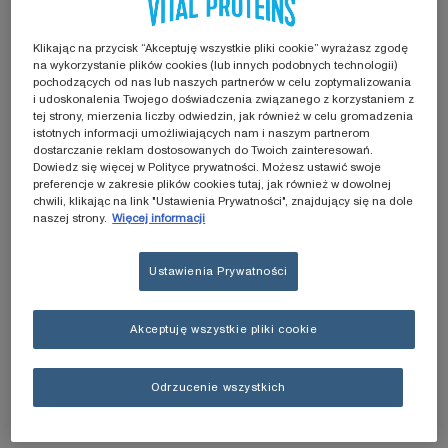
PORADZIĆ?
To, jak należy postąpić w przypadku kontuzji, zależy
Klikając na przycisk “Akceptuję wszystkie pliki cookie” wyrażasz zgodę
na wykorzystanie plików cookies (lub innych podobnych technologii)
od bardzo wielu czynników. Istotna w tym przypadku
pochodzących od nas lub naszych partnerów w celu zoptymalizowania
jest przede wszystkim część ciała, której dotyczy
i udoskonalenia Twojego doświadczenia związanego z korzystaniem z
tej strony, mierzenia liczby odwiedzin, jak również w celu gromadzenia
obrażenie oraz stopień urazu. Drobne kontuzje, np.
istotnych informacji umożliwiających nam i naszym partnerom
naciągnięcia czy lekkie zwichnięcia (takie jak np.
dostarczanie reklam dostosowanych do Twoich zainteresowań.
kontuzja nadgarstka) możesz początkowo złagodzić
Dowiedz się więcej w Polityce prywatności. Możesz ustawić swoje
preferencje w zakresie plików cookies tutaj, jak również w dowolnej
w domu. W przypadku wystąpienia urazu warto
chwili, klikając na link "Ustawienia Prywatności", znajdujący się na dole
szczególnie zwrócić uwagę na
odpoczynek oraz
naszej strony.
Więcej informacji
ochronę miejsca, którego dotyczy kontuzja.
Możesz
wspomóc się kulami, jeżeli potrzebujesz odciążyć
Ustawienia Prywatności
kolana czy kostki (uraz kolana czy kontuzja kostki).
Jeżeli masz uraz barku, chusta może okazać się
Akceptuję wszystkie pliki cookie
pomocna. W tym czasie
unikaj również aktywności
fizycznej.
Pamiętaj jednak, aby
obserwować swoje
ciało i nie bagatelizować bólu
(np. uraz kolana
Odrzucenie wszystkich
powoduje ból przy zginaniu). W takiej sytuacji
konieczna może okazać się wizyta u lekarza
, który