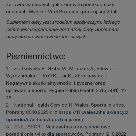
zarówno w ciepłych, jak i zimnych posiłkach czy
napojach. Wybierz Vital Proteins i poczuj się Vital!
Suplement diety jest środkiem spożywczym, którego
celem jest uzupełnienie normalnej diety. Suplement
diety nie ma właściwości leczniczych.
Piśmiennictwo:
1. Złotkowska R., Skiba M., Mroczek A., Bilewicz-
Wyrozumska T., Król K., Lar K., Zbrojkiewicz E.
Negatywne skutki aktywności fizycznej oraz
uprawiania sportu. Hygeia Public Health 2015; 50(1): 41-
46.
2. National Health Service 111 Wales. Sports injuries.
Pobrany 05.10.2023 r., z
https://111.wales.nhs.uk/encycl
opaedia/s/article/sportsinjuries/
3. ENEL-SPORT. Najczęstsze urazy sportowe –
poradnik nie tylko dla sportowców. Pobrany 12.10.2022