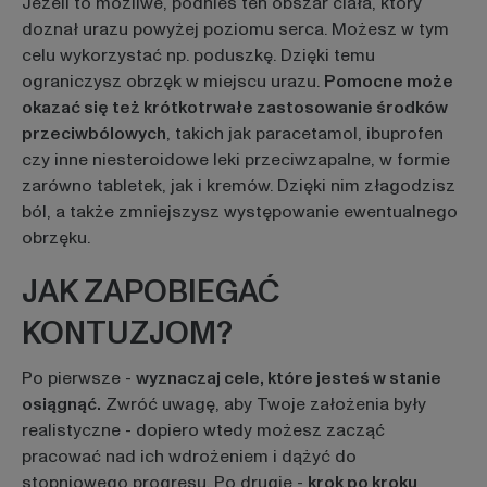
Jeżeli to możliwe, podnieś ten obszar ciała, który
doznał urazu powyżej poziomu serca. Możesz w tym
celu wykorzystać np. poduszkę. Dzięki temu
ograniczysz obrzęk w miejscu urazu.
Pomocne może
okazać się też krótkotrwałe zastosowanie środków
przeciwbólowych
, takich jak paracetamol, ibuprofen
czy inne niesteroidowe leki przeciwzapalne, w formie
zarówno tabletek, jak i kremów. Dzięki nim złagodzisz
ból, a także zmniejszysz występowanie ewentualnego
obrzęku.
JAK ZAPOBIEGAĆ
KONTUZJOM?
Po pierwsze -
wyznaczaj cele, które jesteś w stanie
osiągnąć.
Zwróć uwagę, aby Twoje założenia były
realistyczne - dopiero wtedy możesz zacząć
pracować nad ich wdrożeniem i dążyć do
stopniowego progresu. Po drugie -
krok po kroku