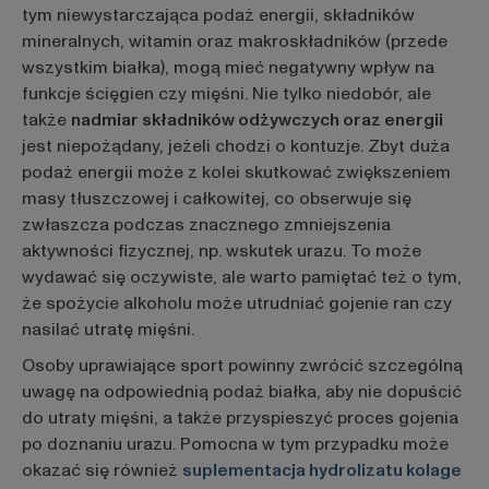
tym niewystarczająca podaż energii, składników
mineralnych, witamin oraz makroskładników (przede
wszystkim białka), mogą mieć negatywny wpływ na
funkcje ścięgien czy mięśni. Nie tylko niedobór, ale
także
nadmiar składników odżywczych oraz energii
jest niepożądany, jeżeli chodzi o kontuzje. Zbyt duża
podaż energii może z kolei skutkować zwiększeniem
masy tłuszczowej i całkowitej, co obserwuje się
zwłaszcza podczas znacznego zmniejszenia
aktywności fizycznej, np. wskutek urazu. To może
wydawać się oczywiste, ale warto pamiętać też o tym,
że spożycie alkoholu może utrudniać gojenie ran czy
nasilać utratę mięśni.
Osoby uprawiające sport powinny zwrócić szczególną
uwagę na odpowiednią podaż białka, aby nie dopuścić
do utraty mięśni, a także przyspieszyć proces gojenia
po doznaniu urazu. Pomocna w tym przypadku może
okazać się również
suplementacja hydrolizatu kolage