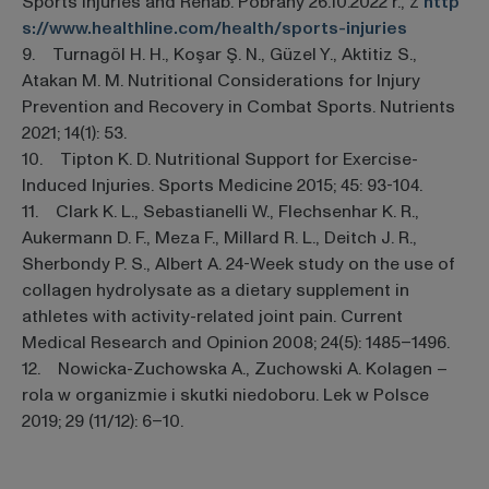
Sports Injuries and Rehab. Pobrany 26.10.2022 r., z
http
s://www.healthline.com/health/sports-injuries
9. Turnagöl H. H., Koşar Ş. N., Güzel Y., Aktitiz S.,
Atakan M. M. Nutritional Considerations for Injury
Prevention and Recovery in Combat Sports. Nutrients
2021; 14(1): 53.
10. Tipton K. D. Nutritional Support for Exercise-
Induced Injuries. Sports Medicine 2015; 45: 93-104.
11. Clark K. L., Sebastianelli W., Flechsenhar K. R.,
Aukermann D. F., Meza F., Millard R. L., Deitch J. R.,
Sherbondy P. S., Albert A. 24-Week study on the use of
collagen hydrolysate as a dietary supplement in
athletes with activity-related joint pain. Current
Medical Research and Opinion 2008; 24(5): 1485–1496.
12. Nowicka-Zuchowska A., Zuchowski A. Kolagen –
rola w organizmie i skutki niedoboru. Lek w Polsce
2019; 29 (11/12): 6–10.