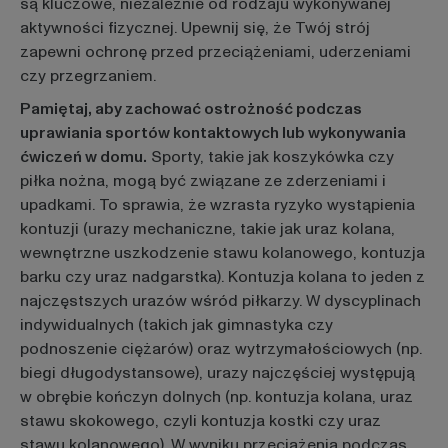
są kluczowe, niezależnie od rodzaju wykonywanej
aktywności fizycznej. Upewnij się, że Twój strój
zapewni ochronę przed przeciążeniami, uderzeniami
czy przegrzaniem.
Pamiętaj, aby zachować ostrożność podczas
uprawiania sportów kontaktowych lub wykonywania
ćwiczeń w domu.
Sporty, takie jak koszykówka czy
piłka nożna, mogą być związane ze zderzeniami i
upadkami. To sprawia, że wzrasta ryzyko wystąpienia
kontuzji (urazy mechaniczne, takie jak uraz kolana,
wewnętrzne uszkodzenie stawu kolanowego, kontuzja
barku czy uraz nadgarstka). Kontuzja kolana to jeden z
najczęstszych urazów wśród piłkarzy. W dyscyplinach
indywidualnych (takich jak gimnastyka czy
podnoszenie ciężarów) oraz wytrzymałościowych (np.
biegi długodystansowe), urazy najczęściej występują
w obrębie kończyn dolnych (np. kontuzja kolana, uraz
stawu skokowego, czyli kontuzja kostki czy uraz
stawu kolanowego). W wyniku przeciążenia podczas