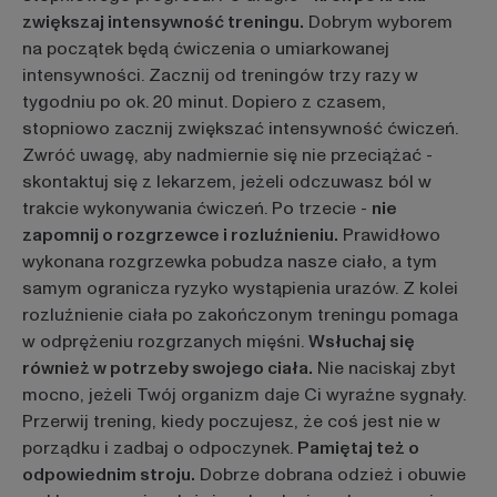
zwiększaj intensywność treningu.
Dobrym wyborem
na początek będą ćwiczenia o umiarkowanej
intensywności. Zacznij od treningów trzy razy w
tygodniu po ok. 20 minut. Dopiero z czasem,
stopniowo zacznij zwiększać intensywność ćwiczeń.
Zwróć uwagę, aby nadmiernie się nie przeciążać -
skontaktuj się z lekarzem, jeżeli odczuwasz ból w
trakcie wykonywania ćwiczeń. Po trzecie -
nie
zapomnij o rozgrzewce i rozluźnieniu.
Prawidłowo
wykonana rozgrzewka pobudza nasze ciało, a tym
samym ogranicza ryzyko wystąpienia urazów. Z kolei
rozluźnienie ciała po zakończonym treningu pomaga
w odprężeniu rozgrzanych mięśni.
Wsłuchaj się
również w potrzeby swojego ciała.
Nie naciskaj zbyt
mocno, jeżeli Twój organizm daje Ci wyraźne sygnały.
Przerwij trening, kiedy poczujesz, że coś jest nie w
porządku i zadbaj o odpoczynek.
Pamiętaj też o
odpowiednim stroju.
Dobrze dobrana odzież i obuwie