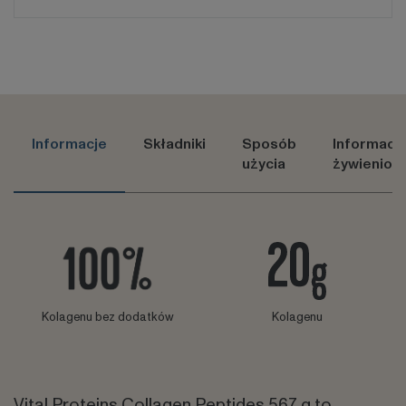
Informacje
Składniki
Sposób
Informacj
użycia
żywieniow
Kolagenu bez dodatków
Kolagenu
Vital Proteins Collagen Peptides 567 g to