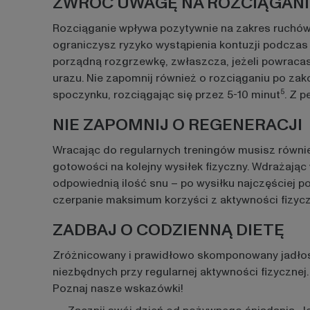
ZWRÓC UWAGĘ NA ROZCIĄGANI
Rozciąganie wpływa pozytywnie na zakres ruchów i
ograniczysz ryzyko wystąpienia kontuzji podcza
porządną rozgrzewkę, zwłaszcza, jeżeli powracas
urazu. Nie zapomnij również o rozciąganiu po za
5
spoczynku, rozciągając się przez 5-10 minut
. Z 
NIE ZAPOMNIJ O REGENERACJI
Wracając do regularnych treningów musisz równi
gotowości na kolejny wysiłek fizyczny. Wdrażając
odpowiednią ilość snu – po wysiłku najczęściej 
czerpanie maksimum korzyści z aktywności fizycz
ZADBAJ O CODZIENNĄ DIETĘ
Zróżnicowany i prawidłowo skomponowany jadłosp
niezbędnych przy regularnej aktywności fizycznej
Poznaj nasze wskazówki!