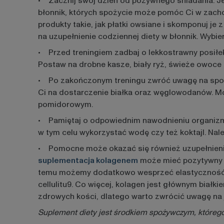
• Zacznij swój dzień od pożywnego śniadania. Je
błonnik, których spożycie może pomóc Ci w zacho
produkty takie, jak płatki owsiane i skomponuj j
na uzupełnienie codziennej diety w błonnik. Wybier
• Przed treningiem zadbaj o lekkostrawny posił
Postaw na drobne kasze, biały ryż, świeże owoce 
• Po zakończonym treningu zwróć uwagę na spożyc
Ci na dostarczenie białka oraz węglowodanów. Mo
pomidorowym.
• Pamiętaj o odpowiednim nawodnieniu organizmu
w tym celu wykorzystać wodę czy też koktajl. Nal
• Pomocne może okazać się również uzupełnien
suplementacja kolagenem
może mieć pozytywny wp
temu możemy dodatkowo wesprzeć elastyczność, ję
cellulitu9. Co więcej, kolagen jest głównym białk
zdrowych kości, dlatego warto zwrócić uwagę na
Suplement diety jest środkiem spożywczym, którego 