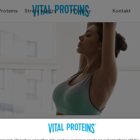
Proteins
Strefa wiedzy
Przepisy
Kontakt
ści fizycznej po przerwie