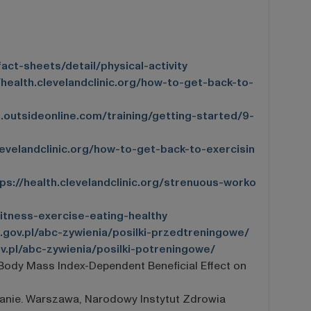
ct-sheets/detail/physical-activity
/health.clevelandclinic.org/how-to-get-back-to-
n.outsideonline.com/training/getting-started/9-
levelandclinic.org/how-to-get-back-to-exercisin
ps://health.clevelandclinic.org/strenuous-worko
fitness-exercise-eating-healthy
h.gov.pl/abc-zywienia/posilki-przedtreningowe/
ov.pl/abc-zywienia/posilki-potreningowe/
 Body Mass Index-Dependent Beneficial Effect on
osowanie. Warszawa, Narodowy Instytut Zdrowia