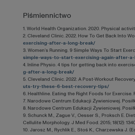
Piśmiennictwo
1. World Health Organization. 2020. Physical activit
2. Cleveland Clinic. 2022. How To Get Back Into Wo
exercising-after-a-long-break/
3. Women’s Running. 9 Simple Ways To Start Exerci
simple-ways-to-start-exercising-again-after-
4. Inline Physio. 4 tips for getting back into exerci
g-after-a-long-break/
5. Cleveland Clinic. 2022. A Post-Workout Recovery
uts-try-these-6-best-recovery-tips/
6. Healthline. Eating the Right Foods for Exercise. 
7. Narodowe Centrum Edukacji Żywieniowej. Posiłk
8. Narodowe Centrum Edukacji Żywieniowej. Posiłk
9. Schunck M., Zague V., Oesser S., Proksch E. Di
Cellulite Morphology. J Med Food. 2015; 18(12): 134
10. Jarosz M., Rychlik E., Stoś K., Charzewska J. 