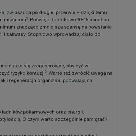
a, zwłaszcza po długiej przerwie – dzięki temu
2
im mięśniom
. Poświęć dodatkowe 10-15 minut na
inimum znacząco zmniejsza szansę na powstanie
ni i zakwasy. Stopniowo wprowadzaj ciało do
nie muszą się zregenerować, aby być w
2
czyć ryzyko kontuzji
. Warto też zwrócić uwagę na
ek i regeneracja organizmu pozwalają na
kładników pokarmowych oraz energii,
 otyłością. O czym warto szczególnie pamiętać?