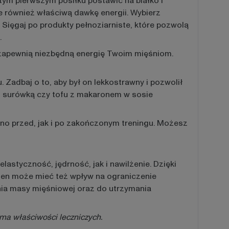
ym pierwszym posiłku postawić na białko i
e również właściwą dawkę energii. Wybierz
 Sięgaj po produkty pełnoziarniste, które pozwolą
.
 zapewnią niezbędną energię Twoim mięśniom.
adbaj o to, aby był on lekkostrawny i pozwolił
i surówką czy tofu z makaronem w sosie
no przed, jak i po zakończonym treningu. Możesz
styczność, jędrność, jak i nawilżenie. Dzięki
gen może mieć też wpływ na ograniczenie
ania masy mięśniowej oraz do utrzymania
 ma właściwości leczniczych.