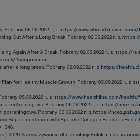
y. Pobrany 06.09.2022 r., z
https://www.who.int/news-room/fa
rking Out After a Long Break. Pobrany 02.09.2022 r., z
https:/
sing Again After A Break. Pobrany 02.09.2022 r., z
https://ru
a-break/?scope=anon
se after a long break. Pobrany 02.09.2022 r., z
https://health.c
 Plan for Healthy Muscle Growth. Pobrany 05.09.2022 r., z
htt
Pobrany 05.09.2022 r., z
https://www.healthline.com/health/
i przedtreningowe. Pobrany 06.09.2022 r., z
https://ncez.pz
i potreningowe. Pobrany 06.09.2022 r., z
https://ncez.pzh.g
etary Supplementation with Specific Collagen Peptides Has a
0-1348.
(Eds.). 2020. Normy żywienia dla populacji Polski i ich zast