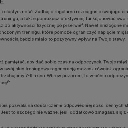
E
 elastyczność. Zadbaj o regularne rozciąganie swojego ciał
s treningu, a także pomożesz efektywniej funkcjonować swo
4
z do aktywności fizycznej po przerwie
. Nawet niezbędne m
kończonym treningu, które pomoże ograniczyć napięcie mięś
pewnością będzie miało to pozytywny wpływ na Twoje stawy.
eż pamiętać, aby dać sobie czas na odpoczynek. Twoje mięś
 w swój plan treningowy regenerację możesz również ograni
potrzebujemy 7-9 h snu. Wbrew pozorom, to właśnie odpoczyn
5
nej!
is pozwala na dostarczenie odpowiedniej ilości cennych s
. Jest to szczególnie ważne, jeśli dodatkowo zmagasz się z