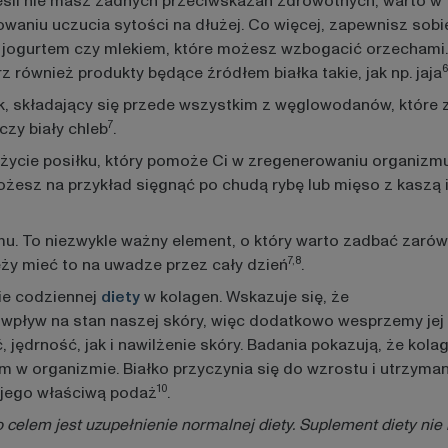
śli nie masz żadnych przeciwskazań zdrowotnych, warto w t
waniu uczucia sytości na dłużej. Co więcej, zapewnisz sobi
e z jogurtem czy mlekiem, które możesz wzbogacić orzechami.
6
z również produkty będące źródłem białka takie, jak np. jaja
ek, składający się przede wszystkim z węglowodanów, które
7
czy biały chleb
.
ie posiłku, który pomoże Ci w zregenerowaniu organizmu. Z
żesz na przykład sięgnąć po chudą rybę lub mięso z kaszą 
. To niezwykle ważny element, o który warto zadbać zarów
7,8
eży mieć to na uwadze przez cały dzień
.
ie codziennej
diety
w kolagen. Wskazuje się, że
ływ na stan naszej skóry, więc dodatkowo wesprzemy jej ela
drność, jak i nawilżenie skóry. Badania pokazują, że kola
iem w organizmie. Białko przyczynia się do wzrostu i utrzym
10
 jego właściwą podaż
.
celem jest uzupełnienie normalnej diety. Suplement diety nie