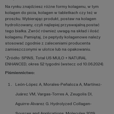
Na rynku znajdziesz różne formy kolagenu, w tym
kolagen do picia, kolagen w tabletkach czy też w
proszku. Wybierając produkt, postaw na kolagen
hydrolizowany, czyli najlepiej przyswajalną postać
tego białka. Zwróć również uwagę na skład i ilość
kolagenu. Pamiętaj, że peptydy kolagenowe należy
stosować zgodnie z zaleceniami producenta
zamieszczonymi w ulotce lub na opakowaniu.
*Źródło: SPINS, Total US MULO + NATURAL
ENHANCED, okres 52 tygodni (wstecz od 10.06.2024).
Piśmiennictwo:
León-López A, Morales-Peñaloza A, Martínez-
Juárez VM, Vargas-Torres A, Zeugolis DI,
Aguirre-Álvarez G. Hydrolyzed Collagen-
Sources and Applications. Molecules 2019;