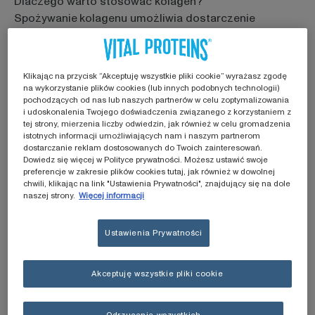
Dlaczego warto stosować kolagen?
Spożywanie
kolagenu umożliwia dostarczenie
aminokwasów, które są rozprowadzane tam, gdzie
organizm ich najbardziej potrzebuje. Badania
pokazują, że doustna suplementacja
hydrolizowanym
Klikając na przycisk “Akceptuję wszystkie pliki cookie” wyrażasz zgodę
kolagenem
wpływa
korzystnie na stan skóry
,
na wykorzystanie plików cookies (lub innych podobnych technologii)
zwiększając jej
elastyczność, jędrność, nawilżenie i
pochodzących od nas lub naszych partnerów w celu zoptymalizowania
i udoskonalenia Twojego doświadczenia związanego z korzystaniem z
gęstość
, a także
redukując zmarszczki
. Wskazuje się,
tej strony, mierzenia liczby odwiedzin, jak również w celu gromadzenia
że stosowanie
suplementów z peptydami
istotnych informacji umożliwiających nam i naszym partnerom
dostarczanie reklam dostosowanych do Twoich zainteresowań.
kolagenowymi ma stymulujący wpływ na metabolizm
Dowiedz się więcej w Polityce prywatności. Możesz ustawić swoje
komórek skóry właściwej, przywracając strukturę
preferencje w zakresie plików cookies tutaj, jak również w dowolnej
chwili, klikając na link "Ustawienia Prywatności", znajdujący się na dole
skóry, co może okazać się również cennym wsparciem
naszej strony.
Więcej informacji
w
zmniejszeniu widoczności cellulitu
.
Na co jeszcze pomaga kolagen? Jego suplementacja
Ustawienia Prywatności
wpływa korzystnie na włosy i paznokcie, poprzez
zmniejszenie kruchości i poprawę wzrostu paznokci
Akceptuję wszystkie pliki cookie
oraz
wzmocnienie włosów
, zmniejszając ryzyko ich
wypadania. Warto również dodać, że badania
potwierdzają bezpieczeństwo i dobrą tolerancję