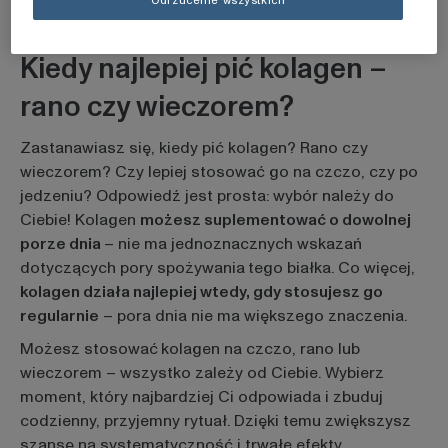
Odrzucenie wszystkich
preparatów kolagenowych.
Kiedy najlepiej pić kolagen –
rano czy wieczorem?
Zastanawiasz się, kiedy pić kolagen? Rano czy
wieczorem? Czy lepiej stosować go na czczo, czy po
jedzeniu? Odpowiedź jest prosta: wybór należy do
Ciebie! Kolagen
możesz suplementować o dowolnej
porze dnia
– nie ma jednoznacznych wskazań
dotyczących pory spożywania
tego białka. Co więcej,
kolagen działa najlepiej wtedy, gdy stosujesz go
regularnie
– pora dnia nie ma większego znaczenia.
Możesz stosować
kolagen na czczo, rano lub
wieczorem – wszystko zależy od Ciebie. Wybierz
moment, który najbardziej Ci odpowiada i zbuduj
codzienny, przyjemny rytuał. Dzięki temu zwiększysz
szansę na systematyczność i trwałe efekty