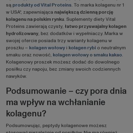
są
produkty od
Vital Proteins
. To marka kolagenu nr 1
w USA*, zapewniająca
największą dzienną porcję
kolagenu na polskim rynku
. Suplementy diety Vital
Proteins zawierają czysty,
łatwo przyswajalny kolagen
hydrolizowany
, bez dodatków i wypełniaczy. Marka w
swojej ofercie posiada trzy warianty kolagenu w
proszku –
kolagen wołowy
i
kolagen rybi
o neutralnym
smaku oraz nowość,
kolagen wołowy o smaku kakao
.
Kolagenowy proszek możesz dodać do dowolnego
posiłku czy napoju, bez zmiany swoich codziennych
nawyków.
Podsumowanie – czy pora dnia
ma wpływ na wchłanianie
kolagenu?
Podsumowując, peptydy kolagenowe możesz
stosować
niezależnie od posiłków. Nie ma również