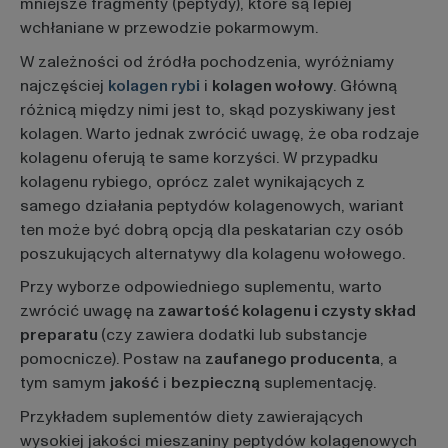
mniejsze fragmenty (peptydy), które są lepiej
wchłaniane w przewodzie pokarmowym.
W zależności od źródła pochodzenia, wyróżniamy
najczęściej
kolagen rybi
i
kolagen wołowy
. Główną
różnicą między nimi jest to, skąd pozyskiwany jest
kolagen. Warto jednak zwrócić uwagę, że oba rodzaje
kolagenu oferują te same korzyści. W przypadku
kolagenu rybiego, oprócz zalet wynikających z
samego działania peptydów kolagenowych, wariant
ten może być dobrą opcją dla peskatarian czy osób
poszukujących alternatywy dla kolagenu wołowego.
Przy wyborze odpowiedniego suplementu, warto
zwrócić uwagę na
zawartość kolagenu i czysty skład
preparatu
(czy zawiera dodatki lub substancje
pomocnicze). Postaw na
zaufanego producenta
, a
tym samym
jakość
i
bezpieczną
suplementację.
Przykładem suplementów diety zawierających
wysokiej jakości mieszaniny peptydów kolagenowych