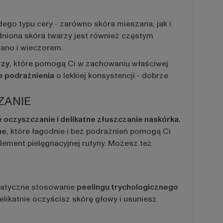
go typu cery - zarówno skóra mieszana, jak i
dniona skóra twarzy jest również częstym
 rano i wieczorem.
rzy
, które pomogą Ci w zachowaniu właściwej
e podrażnienia
o lekkiej konsystencji - dobrze
ZANIE
 oczyszczanie i delikatne złuszczanie naskórka.
ne
, które łagodnie i bez podrażnień pomogą Ci
element pielęgnacyjnej rutyny. Możesz też
ematyczne stosowanie
peelingu trychologicznego
delikatnie oczyścisz skórę głowy i usuniesz