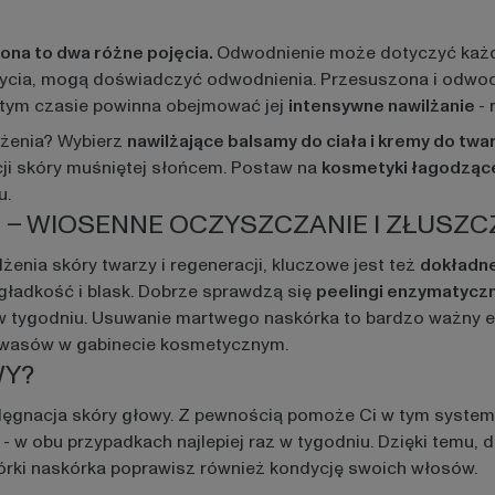
ona to dwa różne pojęcia.
Odwodnienie może dotyczyć każde
 życia, mogą doświadczyć odwodnienia. Przesuszona i odwo
 tym czasie powinna obejmować jej
intensywne nawilżanie
-
lżenia? Wybierz
nawilżające balsamy do ciała i kremy do twa
cji skóry muśniętej słońcem. Postaw na
kosmetyki łagodząc
u.
E – WIOSENNE OCZYSZCZANIE I ZŁUSZC
enia skóry twarzy i regeneracji, kluczowe jest też
dokładne
ładkość i blask. Dobrze sprawdzą się
peelingi enzymatycz
raz w tygodniu. Usuwanie martwego naskórka to bardzo ważny 
 kwasów w gabinecie kosmetycznym.
WY?
ielęgnacja skóry głowy. Z pewnością pomoże Ci w tym syst
- w obu przypadkach najlepiej raz w tygodniu. Dzięki temu, 
rki naskórka poprawisz również kondycję swoich włosów.