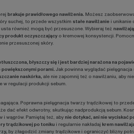
órej
brakuje prawidłowego nawilżenia.
Możesz zaobserwow
óry suchej, to przede wszystkim
stałe nawilżanie
i unikanie 
 usta również mogą być przesuszone. Wybieraj też
nawilżaj
cy produkt oczyszczający
o kremowej konsystencji. Pomocn
nie przesuszonej skóry.
tłuszczona, błyszczy się i jest bardziej narażona na pojawi
e powiększonymi porami.
Jak powinna wyglądać pielęgnacja 
szczanie naskórka,
ale nie zapomnij też o nawilżaniu, aby n
w regulacji produkcji sebum.
agająca. Poprawna pielęgnacja twarzy trądzikowej to prze
e dać efekt odwrotny, skutkując nadprodukcją sebum. Kosm
i wągrów. Pamiętaj też, aby
nie dotykać, ani nie wyciskać 
ry trądzikowej po toniku
i regularnie nakładaj
krem nawilżaj
rzy,
by złagodzić zmiany trądzikowe i ograniczyć blizny pot