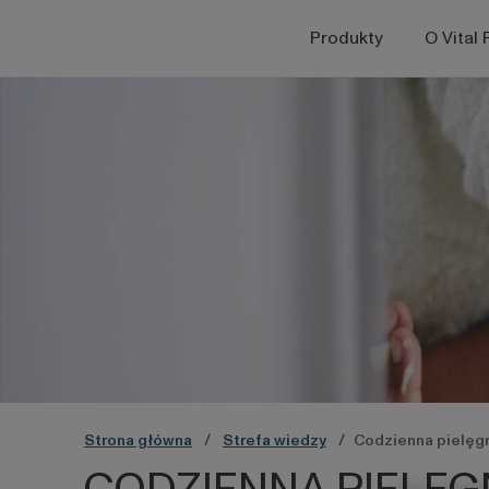
Produkty
O Vital 
Przejdź do strony głównej
Strona główna
Strefa wiedzy
Codzienna pielęgna