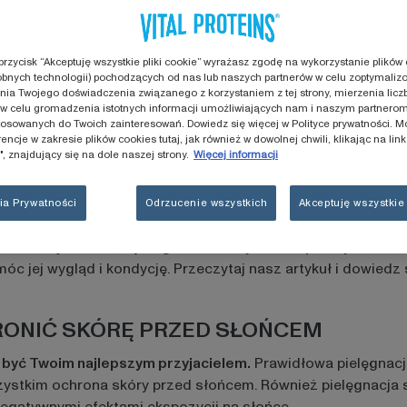
ACJA SKÓRY, CZYLI JA
DYCJĘ
 przycisk “Akceptuję wszystkie pliki cookie” wyrażasz zgodę na wykorzystanie plików 
nie wielu czynników.
Promienie słoneczne, zanieczyszczeni
bnych technologii) pochodzących od nas lub naszych partnerów w celu zoptymalizo
skóry.
ia Twojego doświadczenia związanego z korzystaniem z tej strony, mierzenia licz
 w celu gromadzenia istotnych informacji umożliwiających nam i naszym partnero
się wraz z porą roku.
Latem, kiedy więcej czasu spędzasz na
osowanych do Twoich zainteresowań. Dowiedz się więcej w Polityce prywatności. M
encje w zakresie plików cookies tutaj, jak również w dowolnej chwili, klikając na lin
onecznych czy morskiej wody.
, znajdujący się na dole naszej strony.
Więcej informacji
 daje duży dyskomfort, objawiając się pieczeniem czy uczu
ianami temperatury i suchym powietrzem w pomieszczeniach
ia Prywatności
Odrzucenie wszystkich
Akceptuję wszystkie 
skóra trądzikowa, wymaga właściwej troski opartej na świad
c jej wygląd i kondycję. Przeczytaj nasz artykuł i dowiedz 
CHRONIĆ SKÓRĘ PRZED SŁOŃCEM
n być Twoim najlepszym przyjacielem.
Prawidłowa pielęgnacja
ystkim ochrona skóry przed słońcem. Również pielęgnacja sk