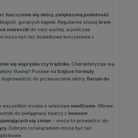
ać
łuszczenie się skóry, zwiększoną podatność
długich, gorących kąpieli. Regularnie stosuj
krem
ące maseczki
do cery suchej, a podczas
e może być też dodatkowe korzystanie z
enie się wyprysku czy trądziku.
Charakteryzuje się
skóry tłustej? Postaw na
lżejsze formuły
ie doprowadzić do przesuszenia skóry.
Serum do
de wszystkim troska o właściwe
nawilżenie
. Wbrew
etyki do pielęgnacji twarzy z
kwasem
pojawiających się zmian
– może to prowadzić do
ący.
Dobrym rozwiązaniem może być też
rądzikowe.