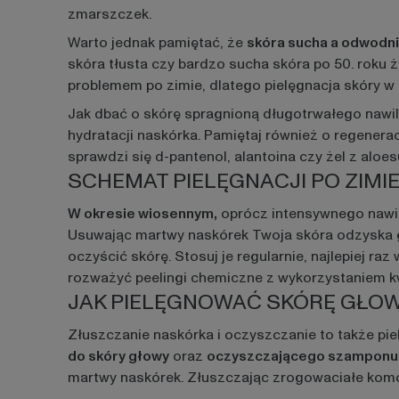
zmarszczek.
Warto jednak pamiętać, że
skóra sucha a odwodni
skóra tłusta czy bardzo sucha skóra po 50. roku
problemem po zimie, dlatego pielęgnacja skóry w
Jak dbać o skórę spragnioną długotrwałego nawi
hydratacji naskórka. Pamiętaj również o regenera
sprawdzi się d-pantenol, alantoina czy żel z aloes
SCHEMAT PIELĘGNACJI PO ZIMI
W okresie wiosennym,
oprócz intensywnego nawilż
Usuwając martwy naskórek Twoja skóra odzyska g
oczyścić skórę. Stosuj je regularnie, najlepiej 
rozważyć peelingi chemiczne z wykorzystaniem
JAK PIELĘGNOWAĆ SKÓRĘ GŁO
Złuszczanie naskórka i oczyszczanie to także p
do skóry głowy
oraz
oczyszczającego szamponu
martwy naskórek. Złuszczając zrogowaciałe komó