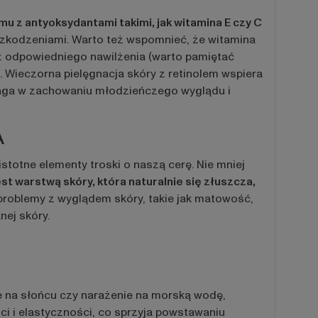
u z antyoksydantami takimi, jak witamina E czy C
szkodzeniami. Warto też wspomnieć, że witamina
eż odpowiedniego nawilżenia (warto pamiętać
Wieczorna pielęgnacja skóry z retinolem wspiera
maga w zachowaniu młodzieńczego wyglądu i
A
stotne elementy troski o naszą cerę. Nie mniej
st warstwą skóry, która naturalnie się złuszcza,
oblemy z wyglądem skóry, takie jak matowość,
nej skóry.
 na słońcu czy narażenie na morską wodę,
ści i elastyczności, co sprzyja powstawaniu