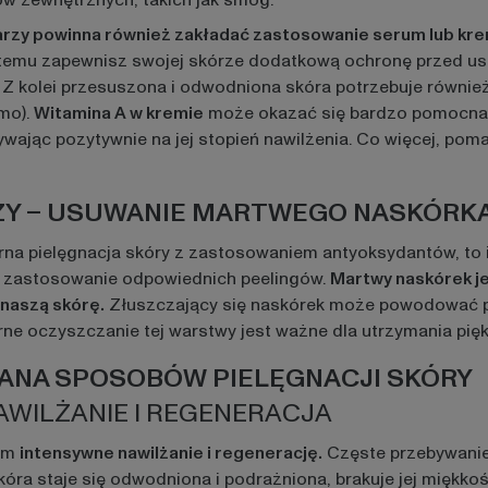
ów zewnętrznych, takich jak smog.
arzy powinna również zakładać zastosowanie serum lub krem
ki temu zapewnisz swojej skórze dodatkową ochronę przed u
u. Z kolei przesuszona i odwodniona skóra potrzebuje równi
mo).
Witamina A w kremie
może okazać się bardzo pomocna. 
wając pozytywnie na jej stopień nawilżenia. Co więcej, po
RZY – USUWANIE MARTWEGO NASKÓRK
orna pielęgnacja skóry z zastosowaniem antyoksydantów, to i
 zastosowanie odpowiednich peelingów.
Martwy naskórek je
naszą skórę.
Złuszczający się naskórek może powodować pr
rne oczyszczanie tej warstwy jest ważne dla utrzymania pięk
IANA SPOSOBÓW PIELĘGNACJI SKÓRY
AWILŻANIE I REGENERACJA
kim
intensywne nawilżanie i regenerację.
Częste przebywanie
kóra staje się odwodniona i podrażniona, brakuje jej miękko