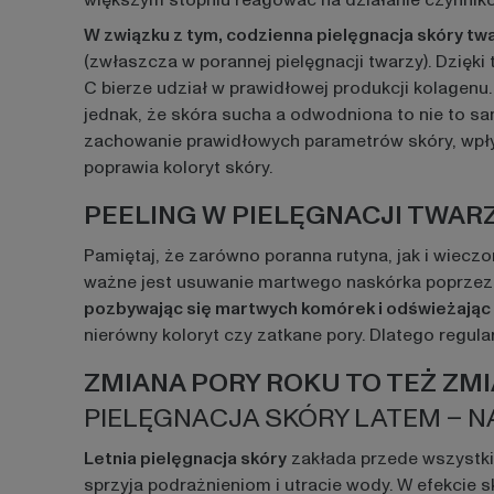
większym stopniu reagować na działanie czynnik
W związku z tym, codzienna pielęgnacja skóry tw
(zwłaszcza w porannej pielęgnacji twarzy). Dzię
C bierze udział w prawidłowej produkcji kolagen
jednak, że skóra sucha a odwodniona to nie to sa
zachowanie prawidłowych parametrów skóry, wpły
poprawia koloryt skóry.
PEELING W PIELĘGNACJI TWA
Pamiętaj, że zarówno poranna rutyna, jak i wiecz
ważne jest usuwanie martwego naskórka poprzez
pozbywając się martwych komórek i odświeżając 
nierówny koloryt czy zatkane pory. Dlatego regula
ZMIANA PORY ROKU TO TEŻ ZM
PIELĘGNACJA SKÓRY LATEM – N
Letnia pielęgnacja skóry
zakłada przede wszyst
sprzyja podrażnieniom i utracie wody. W efekcie s