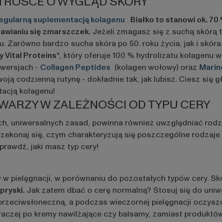
TROSCE O WYGLĄD SKÓRY
egularną suplementacją kolagenu
.
Białko to stanowi ok. 7
ojawianiu się zmarszczek.
Jeżeli zmagasz się z suchą skórą tw
. Zarówno bardzo sucha skóra po 50. roku życia, jak i sk
 Vital Proteins*
, który oferuje 100 % hydrolizatu kolagenu w
 wersjach -
Collagen Peptides
(kolagen wołowy) oraz
Marin
codzienną rutynę - dokładnie tak, jak lubisz. Ciesz się gła
acją kolagenu!
WARZY W ZALEŻNOŚCI OD TYPU CERY
h, uniwersalnych zasad, powinna również uwzględniać rodza
 i przekonaj się, czym charakteryzują się poszczególne rodza
prawdź, jaki masz typ cery!
y w pielęgnacji, w porównaniu do pozostałych typów cery. S
pryski.
Jak zatem dbać o cerę normalną? Stosuj się do uniw
rzeciwsłoneczną, a podczas wieczornej pielęgnacji oczyszc
raczej po kremy nawilżające czy balsamy, zamiast produktów