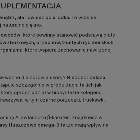
 SUPLEMENTACJA
wnątrz, ale również od środka.
To właśnie
 naturalne piękno.
i owoców
, które powinny stanowić podstawę diety
ów zbożowych, orzechów, tłustych ryb morskich,
organizmu
, które wspiera zachowanie nawilżonej
nie ważne dla zdrowia skóry? Niedobór
żelaza
ępuje szczególnie w produktach, takich jak
który oprócz udział w biosyntezie kolagenu,
i warzywa, w tym czarne porzeczki, truskawki,
taminę A, zwłaszcza β-karoten, znajdziesz w
asy tłuszczowe omega-3
także mają wpływ na