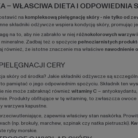
A – WŁASCIWA DIETA I ODPOWIEDNIA
postawić na
kompleksową pielęgnację skóry - nie tylko od ze
ne składniki odżywcze wspiera kondycję skóry, promując jej
gę na to, aby nie zabrakło w niej
różnokolorowych warzyw 
i mineralne. Zadbaj też o spożycie
pełnoziarnistych produkt
j również, że istotne znaczenie ma właściwe
nawodnienie 
 PIELĘGNACJI CERY
ja skóry od środka? Jakie składniki odżywcze są szczegól
to pamiętać o jego odpowiednim spożyciu. Składnik ten wyst
cie nie może zabraknąć również
witaminy C
– antyoksydantu, 
mie. Produkty obfitujące w tę witaminę, to zwłaszcza owoce 
czy warzywa kapustne.
przeciwutleniające, zapewnia właściwy stan naskórka. Prowi
ch (np. brokuły, marchew, szpinak czy natka pietruszki).
Kw
ste ryby morskie.