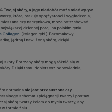
0 % Twojej skóry, a jego niedobór może mieć wpływ
arzy, której brakuje sprężystości i wygładzenia,
óra mieszana czy naczynkowa, może potrzebować
 największej dziennej porcji na polskim rynku.
e Collagen
(kolagen rybi ). Bezsmakowy i
dką, jędrną i nawilżoną skórą, dzięki
j skóry. Potrzeby skóry mogą różnić się w
je skóry. Dzięki temu dobierzesz odpowiednią
kóra normalna
nie jest przesuszona czy
ersalnego schematu pielęgnacji twarzy i postaw
zaj skórę twarzy żelem do mycia twarzy, aby
 w formie żelu.