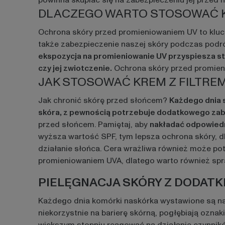
powinna skupiać się na zabezpieczeniu jej przed 
DLACZEGO WARTO STOSOWAĆ KR
Ochrona skóry przed promieniowaniem UV to kluczo
także zabezpieczenie naszej skóry podczas pod
ekspozycja na promieniowanie UV przyspiesza sta
czy jej zwiotczenie.
Ochrona skóry przed promienio
JAK STOSOWAĆ KREM Z FILTREM
Jak chronić skórę przed słońcem?
Każdego dnia s
skóra, z pewnością potrzebuje dodatkowego zab
przed słońcem. Pamiętaj, aby
nakładać odpowiedni
wyższa wartość SPF, tym lepsza ochrona skóry, 
działanie słońca. Cera wrażliwa również może pot
promieniowaniem UVA, dlatego warto również spr
PIELĘGNACJA SKÓRY Z DODAT
Każdego dnia komórki naskórka wystawione są na d
niekorzystnie na barierę skórną, pogłębiają oznak