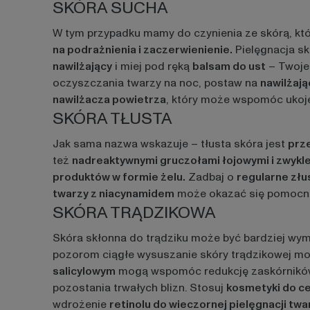
SKÓRA SUCHA
W tym przypadku mamy do czynienia ze skórą, kt
na podrażnienia i zaczerwienienie.
Pielęgnacja sk
nawilżający
i miej pod ręką
balsam do ust
– Twoje
oczyszczania twarzy na noc, postaw na
nawilżają
nawilżacza powietrza
, który może wspomóc ukoje
SKÓRA TŁUSTA
Jak sama nazwa wskazuje – tłusta skóra jest
prze
też
nadreaktywnymi gruczołami łojowymi i zwykl
produktów w formie żelu.
Zadbaj o
regularne złu
twarzy z niacynamidem
może okazać się pomocne 
SKÓRA TRĄDZIKOWA
Skóra skłonna do trądziku może być bardziej wym
pozorom ciągłe wysuszanie skóry trądzikowej moż
salicylowym
mogą wspomóc redukcję zaskórników 
pozostania trwałych blizn. Stosuj
kosmetyki do ce
wdrożenie
retinolu do wieczornej pielęgnacji twa