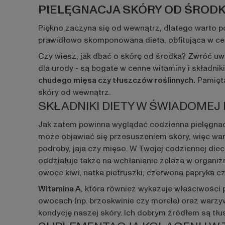
PIELĘGNACJA SKÓRY OD ŚRODK
Piękno zaczyna się od wewnątrz, dlatego warto 
prawidłowo skomponowana dieta, obfitująca w cen
Czy wiesz, jak dbać o skórę od środka? Zwróć uwa
dla urody - są bogate w cenne witaminy i składnik
chudego mięsa czy tłuszczów roślinnych.
Pamięta
skóry od wewnątrz.
SKŁADNIKI DIETY W ŚWIADOMEJ
Jak zatem powinna wyglądać codzienna pielęgnac
może objawiać się przesuszeniem skóry, więc war
podroby, jaja czy mięso. W Twojej codziennej die
oddziałuje także na wchłanianie żelaza w organiz
owoce kiwi, natka pietruszki, czerwona papryka 
Witamina A
, która również wykazuje właściwości 
owocach (np. brzoskwinie czy morele) oraz warzywa
kondycję naszej skóry. Ich dobrym źródłem są tłu