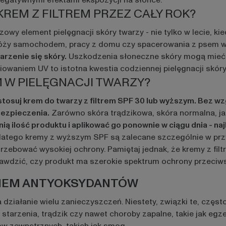
negatywnymi efektami ekspozycji na słońce.
EM Z FILTREM PRZEZ CAŁY ROK?
wy element pielęgnacji skóry twarzy - nie tylko w lecie, k
róży samochodem, pracy z domu czy spacerowania z psem w
rzenie się skóry.
Uszkodzenia słoneczne skóry mogą mieć
waniem UV to istotna kwestia codziennej pielęgnacji skóry,
 W PIELĘGNACJI TWARZY?
tosuj krem do twarzy z filtrem SPF 30 lub wyższym. Bez wz
ezpieczenia.
Zarówno skóra trądzikowa, skóra normalna, ja
ą ilość produktu i aplikować go ponownie w ciągu dnia - naj
dlatego kremy z wyższym SPF są zalecane szczególnie w pr
rzebować wysokiej ochrony. Pamiętaj jednak, że kremy z filt
awdzić, czy produkt ma szerokie spektrum ochrony przeciw
KIEM ANTYOKSYDANTÓW
ziałanie wielu zanieczyszczeń. Niestety, związki te, częst
i starzenia, trądzik czy nawet choroby zapalne, takie jak e