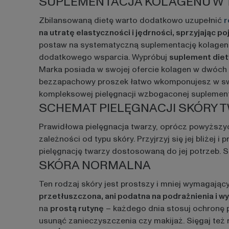
SUPLEMENTACJA KOLAGENU W 
Zbilansowaną dietę warto dodatkowo uzupełnić
r
na utratę elastyczności i jędrności, sprzyjając p
postaw na systematyczną suplementację kolagenu
dodatkowego wsparcia. Wypróbuj
suplement diety
Marka posiada w swojej ofercie kolagen w dwóch
bezzapachowy proszek łatwo wkomponujesz w swoją 
kompleksowej pielęgnacji wzbogaconej suplement
SCHEMAT PIELĘGNACJI SKÓRY T
Prawidłowa pielęgnacja twarzy, oprócz powyższyc
zależności od typu skóry. Przyjrzyj się jej bliżej
pielęgnację twarzy dostosowaną do jej potrzeb. S
SKÓRA NORMALNA
Ten rodzaj skóry jest prostszy i mniej wymagając
przetłuszczona, ani podatna na podrażnienia i wy
na
prostą rutynę
– każdego dnia stosuj ochronę p
usunąć zanieczyszczenia czy makijaż. Sięgaj też 