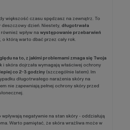
iedy większość czasu spędzasz na zewnątrz. To
 deszczowy dzień. Niestety,
długotrwała
 również wpływ na
występowanie przebarwień
 o którą warto dbać przez cały rok.
ględu na to, z jakimi problemami zmaga się Twoja
k i skóra dojrzała wymagają właściwej ochrony
lepiej co 2-3 godziny
(szczególnie latem). Im
zypadku długotrwałego narażenia skóry na
rem nie zapewniają pełnej ochrony skóry przed
słonecznej.
o wpływają negatywnie na stan skóry - oddziałują
gzema. Warto pamiętać, że skóra wrażliwa może w