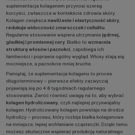
suplementacja kolagenem przynosi szereg
korzyści, zwłaszcza w kontekście zdrowia skóry.
Kolagen zwiększa
nawilżenie i elastyczność skóry
,
redukuje widoczność zmarszczek i cellulitu
.
Regularne stosowanie wspiera utrzymanie
jędrnej,
gładkiej i promiennej cery
. Białko to
wzmacnia
strukturę włosów i paznokci
, zapobiega ich
łamliwości i poprawia ogólny wygląd. Włosy stają się
mocniejsze, a paznokcie mniej kruche.
Pamiętaj, że suplementacja kolagenu to proces
długoterminowy – pierwsze efekty zazwyczaj
pojawiają się po 4-8 tygodniach regularnego
stosowania. Zwróć również uwagę na to, aby wybrać
kolagen hydrolizowany
, czyli najlepiej przyswajalny
kolagen. Hydrolizowany kolagen powstaje na drodze
hydrolizy – procesu, który rozbija białka kolagenowe
na mniejsze, lepiej wchłaniane cząsteczki. Dzięki temu
możesz skutecznie wspierać produkcję naturalnego