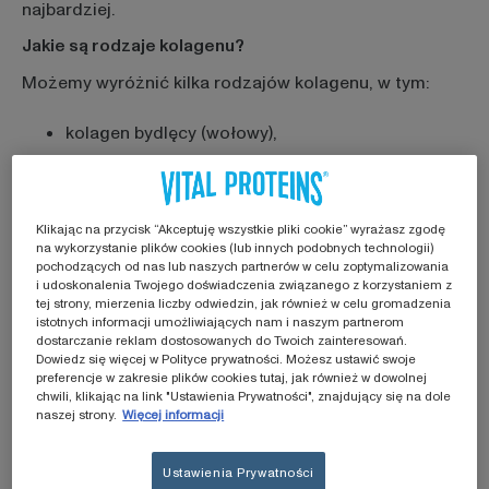
najbardziej.
Jakie są rodzaje kolagenu?
Możemy wyróżnić kilka rodzajów kolagenu, w tym:
kolagen bydlęcy (wołowy),
kolagen morski (w tym rybi),
kolagen wieprzowy.
Klikając na przycisk “Akceptuję wszystkie pliki cookie” wyrażasz zgodę
na wykorzystanie plików cookies (lub innych podobnych technologii)
Na rynku dominują dwa rodzaje kolagenu:
kolagen
pochodzących od nas lub naszych partnerów w celu zoptymalizowania
i udoskonalenia Twojego doświadczenia związanego z korzystaniem z
rybi i wołowy
. Różnią się one przede wszystkim
tej strony, mierzenia liczby odwiedzin, jak również w celu gromadzenia
źródłem pochodzenia. W przypadku kolagenu
istotnych informacji umożliwiających nam i naszym partnerom
rybiego surowcem są głównie skóry i łuski ryb. Z kolei
dostarczanie reklam dostosowanych do Twoich zainteresowań.
Dowiedz się więcej w Polityce prywatności. Możesz ustawić swoje
kolagen wołowy pozyskiwany jest ze skóry, kości i
preferencje w zakresie plików cookies tutaj, jak również w dowolnej
ścięgien bydlęcych.
chwili, klikając na link "Ustawienia Prywatności", znajdujący się na dole
naszej strony.
Więcej informacji
Porównanie: kolagen rybi a wołowy
Zarówno kolagen rybi, jak i kolagen wołowy, stanowią
Ustawienia Prywatności