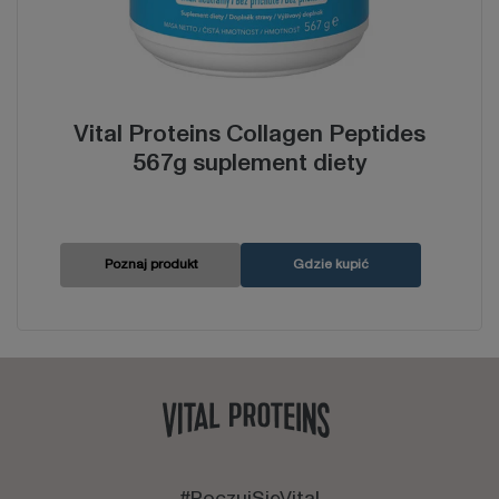
Vital Proteins Collagen Peptides
567g suplement diety
Poznaj produkt
Gdzie kupić
#PoczujSięVital